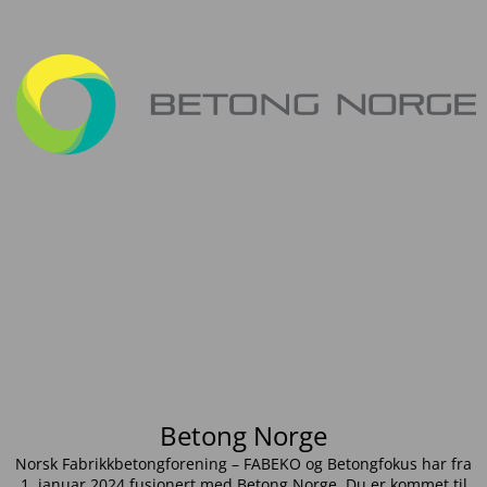
Betong Norge
Norsk Fabrikkbetongforening – FABEKO og Betongfokus har fra
1. januar 2024 fusjonert med Betong Norge. Du er kommet til