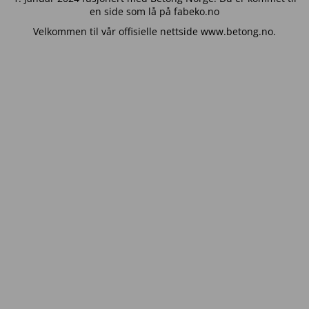
en side som lå på fabeko.no
Velkommen til vår offisielle nettside www.betong.no.