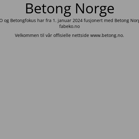
Betong Norge
 og Betongfokus har fra 1. januar 2024 fusjonert med Betong Norg
fabeko.no
Velkommen til vår offisielle nettside www.betong.no.